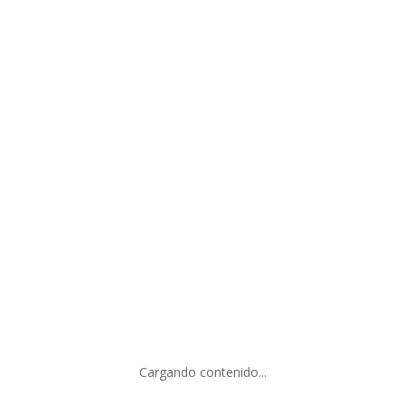
ARETE
HOJUELAS
RONDELES
$
1,050.00
$
1,050.00
BRAZALETE
ARRACADA
ENLACES
EQUILIBRIO
MARTILLADA
$
4,450.00
Cargando contenido...
$
790.00