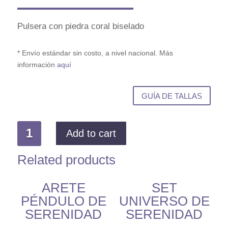
Pulsera con piedra coral biselado
* Envío estándar sin costo, a nivel nacional. Más
información
aquí
GUÍA DE TALLAS
PULSERA
Add to cart
FASES
DE
Related products
SERENIDAD
QUANTITY
ARETE
SET
PÉNDULO DE
UNIVERSO DE
SERENIDAD
SERENIDAD