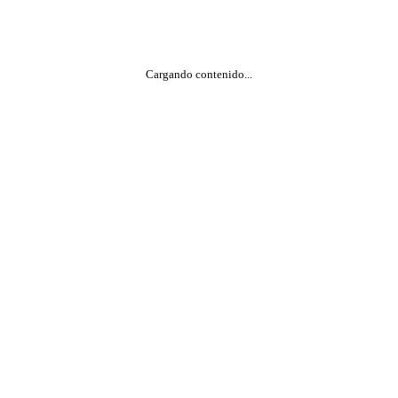
Cargando contenido...
ón
llas para Anillos
Devoluciones
nto y limpieza
y condiciones
rivacidad