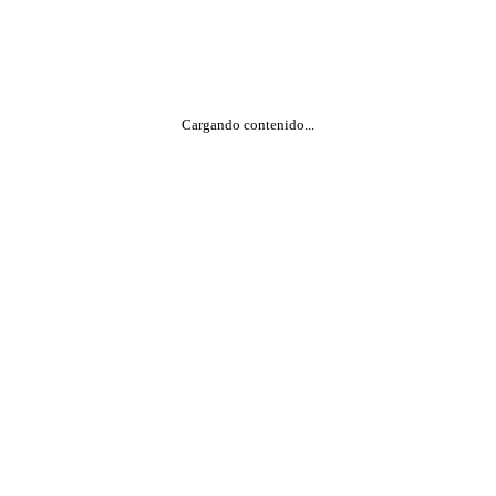
SERVICIO AL CLIENTE
Cargando contenido...
ón
llas para Anillos
Devoluciones
nto y limpieza
y condiciones
rivacidad