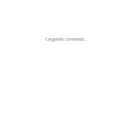
octubre 2020
marzo 2019
Categorías
Cargando contenido...
Uncategorized
Meta
Acceder
Feed de entradas
Feed de comentarios
WordPress.org