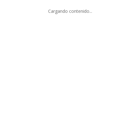
Cargando contenido...
SERVICIO AL CLIENTE
Facturación
Guía de Tallas para Anillos