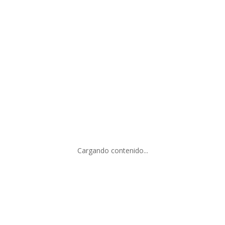
SUSCRIBIRSE
Cargando contenido...
SERVICIO AL CLIENTE