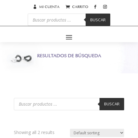


MI CUENTA
CARRITO
Búsqueda
de
BUSCAR
productos
RESULTADOS DE BÚSQUEDA
Búsqueda
de
BUSCAR
productos
Showing all 2 results