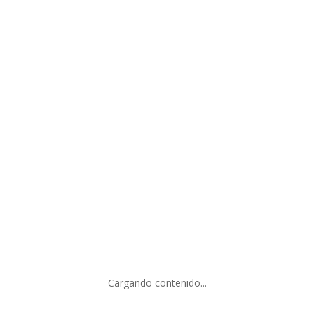
Suscríbete para ser el primero en
conocer las últimas noticias y además
recibe un 10% de descuento en tu primer
compra.
SUSCRIBIRSE
Cargando contenido...