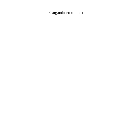
Cargando contenido...
SERVICIO AL CLIENTE
ón