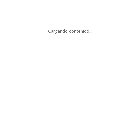
Cargando contenido...
SUSCRIBIRSE
SERVICIO AL CLIENTE