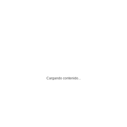
SERVICIO AL CLIENTE
Facturación
Cargando contenido...
Guía de Tallas para Anillos
Envíos y Devoluciones
Mantenimiento y limpieza